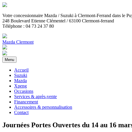
Votre concessionnaire Mazda / Suzuki
à Clermont-Ferrand dans le 
248 Boulevard Etienne Clémentel / 63100 Clermont-ferrand
Téléphone : 04 73 24 37 80
Mazda Clermont
Menu
Accueil
Suzuki
Mazda
Xpeng
Occasions
Services & après-vente
Financement
Accessoires & personnalisation
Contact
Journées Portes Ouvertes du 14 au 16 ma