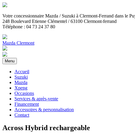
Votre concessionnaire Mazda / Suzuki
à Clermont-Ferrand dans le 
248 Boulevard Etienne Clémentel / 63100 Clermont-ferrand
Téléphone : 04 73 24 37 80
Mazda Clermont
Menu
Accueil
Suzuki
Mazda
Xpeng
Occasions
Services & après-vente
Financement
Accessoires & personnalisation
Contact
Across Hybrid rechargeable